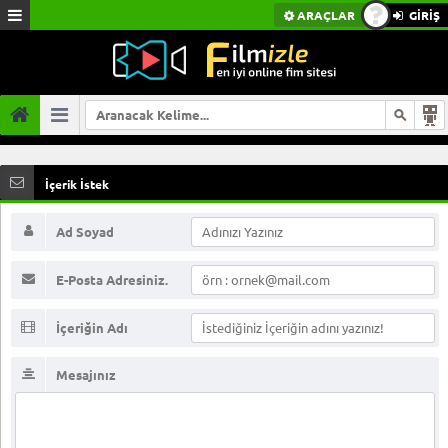
ARAÇLAR
GİRİŞ
İçerik İstek
Ad Soyad
E-Posta Adresiniz.
İçeriğin Adı
Mesajınız