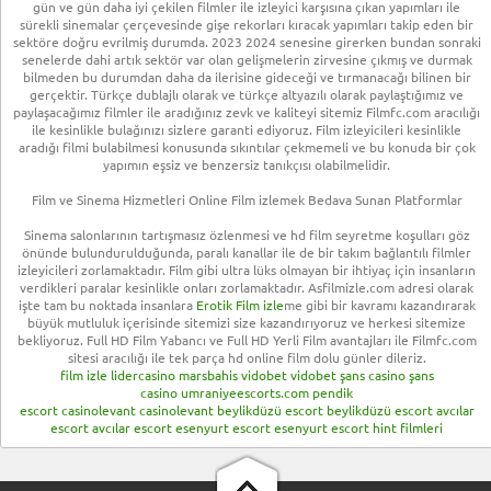
gün ve gün daha iyi çekilen filmler ile izleyici karşısına çıkan yapımları ile
sürekli sinemalar çerçevesinde gişe rekorları kıracak yapımları takip eden bir
sektöre doğru evrilmiş durumda. 2023 2024 senesine girerken bundan sonraki
senelerde dahi artık sektör var olan gelişmelerin zirvesine çıkmış ve durmak
bilmeden bu durumdan daha da ilerisine gideceği ve tırmanacağı bilinen bir
gerçektir. Türkçe dublajlı olarak ve türkçe altyazılı olarak paylaştığımız ve
paylaşacağımız filmler ile aradığınız zevk ve kaliteyi sitemiz Filmfc.com aracılığı
ile kesinlikle bulağınızı sizlere garanti ediyoruz. Film izleyicileri kesinlikle
aradığı filmi bulabilmesi konusunda sıkıntılar çekmemeli ve bu konuda bir çok
yapımın eşsiz ve benzersiz tanıkçısı olabilmelidir.
Film ve Sinema Hizmetleri Online Film izlemek Bedava Sunan Platformlar
Sinema salonlarının tartışmasız özlenmesi ve hd film seyretme koşulları göz
önünde bulundurulduğunda, paralı kanallar ile de bir takım bağlantılı filmler
izleyicileri zorlamaktadır. Film gibi ultra lüks olmayan bir ihtiyaç için insanların
verdikleri paralar kesinlikle onları zorlamaktadır. Asfilmizle.com adresi olarak
işte tam bu noktada insanlara
Erotik Film izle
me gibi bir kavramı kazandırarak
büyük mutluluk içerisinde sitemizi size kazandırıyoruz ve herkesi sitemize
bekliyoruz. Full HD Film Yabancı ve Full HD Yerli Film avantajları ile Filmfc.com
sitesi aracılığı ile tek parça hd online film dolu günler dileriz.
film izle
lidercasino
marsbahis
vidobet
vidobet
şans casino
şans
casino
umraniyeescorts.com
pendik
escort
casinolevant
casinolevant
beylikdüzü escort
beylikdüzü escort
avcılar
escort
avcılar escort
esenyurt escort
esenyurt escort
hint filmleri