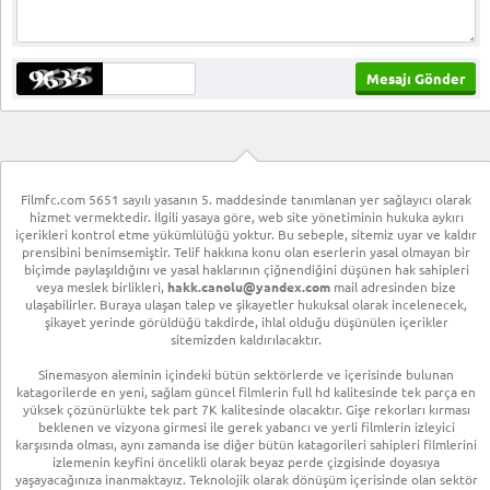
Filmfc.com 5651 sayılı yasanın 5. maddesinde tanımlanan yer sağlayıcı olarak
hizmet vermektedir. İlgili yasaya göre, web site yönetiminin hukuka aykırı
içerikleri kontrol etme yükümlülüğü yoktur. Bu sebeple, sitemiz uyar ve kaldır
prensibini benimsemiştir. Telif hakkına konu olan eserlerin yasal olmayan bir
biçimde paylaşıldığını ve yasal haklarının çiğnendiğini düşünen hak sahipleri
veya meslek birlikleri,
hakk.canolu@yandex.com
mail adresinden bize
ulaşabilirler. Buraya ulaşan talep ve şikayetler hukuksal olarak incelenecek,
şikayet yerinde görüldüğü takdirde, ihlal olduğu düşünülen içerikler
sitemizden kaldırılacaktır.
Sinemasyon aleminin içindeki bütün sektörlerde ve içerisinde bulunan
katagorilerde en yeni, sağlam güncel filmlerin full hd kalitesinde tek parça en
yüksek çözünürlükte tek part 7K kalitesinde olacaktır. Gişe rekorları kırması
beklenen ve vizyona girmesi ile gerek yabancı ve yerli filmlerin izleyici
karşısında olması, aynı zamanda ise diğer bütün katagorileri sahipleri filmlerini
izlemenin keyfini öncelikli olarak beyaz perde çizgisinde doyasıya
yaşayacağınıza inanmaktayız. Teknolojik olarak dönüşüm içerisinde olan sektör