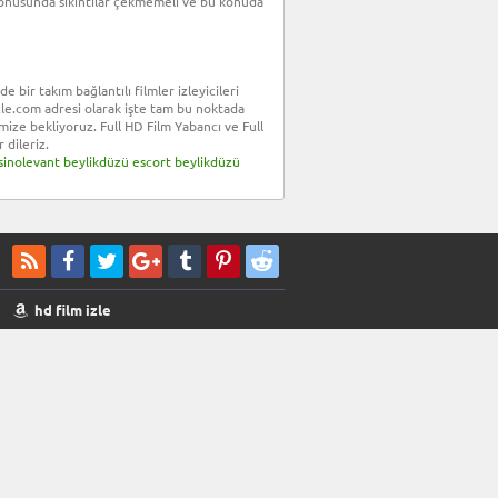
si konusunda sıkıntılar çekmemeli ve bu konuda
bir takım bağlantılı filmler izleyicileri
mizle.com adresi olarak işte tam bu noktada
mize bekliyoruz. Full HD Film Yabancı ve Full
 dileriz.
sinolevant
beylikdüzü escort
beylikdüzü
hd film izle