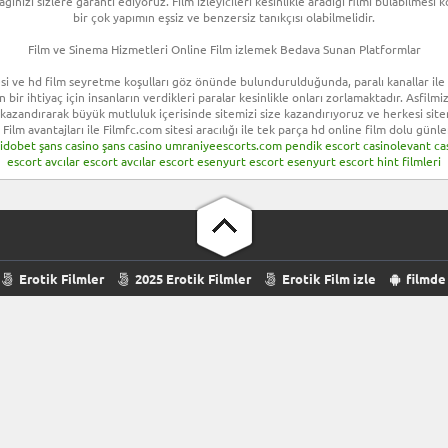
ulağınızı sizlere garanti ediyoruz. Film izleyicileri kesinlikle aradığı filmi bulabilme
bir çok yapımın eşsiz ve benzersiz tanıkçısı olabilmelidir.
Film ve Sinema Hizmetleri Online Film izlemek Bedava Sunan Platformlar
i ve hd film seyretme koşulları göz önünde bulundurulduğunda, paralı kanallar ile de 
n bir ihtiyaç için insanların verdikleri paralar kesinlikle onları zorlamaktadır. Asfil
 kazandırarak büyük mutluluk içerisinde sitemizi size kazandırıyoruz ve herkesi site
 Film avantajları ile Filmfc.com sitesi aracılığı ile tek parça hd online film dolu günler
idobet
şans casino
şans casino
umraniyeescorts.com
pendik escort
casinolevant
ca
escort
avcılar escort
avcılar escort
esenyurt escort
esenyurt escort
hint filmleri
Erotik Filmler
2025 Erotik Filmler
Erotik Film izle
filmde