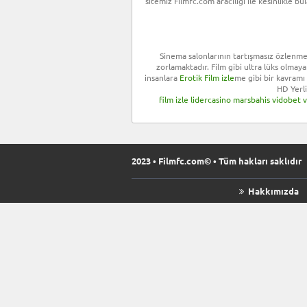
sitemiz Filmfc.com aracılığı ile kesinlikle b
Sinema salonlarının tartışmasız özlenmes
zorlamaktadır. Film gibi ultra lüks olmaya
insanlara
Erotik Film izle
me gibi bir kavramı
HD Yerli
film izle
lidercasino
marsbahis
vidobet
v
2023 • Filmfc.com© • Tüm hakları saklıdır
Hakkımızda