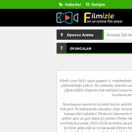
Haberler
İletişim
Oyuncu Arama
OYUNCULAR
Filmfc.com 5651 sayılı yasanın 5. maddesinde 
yükümlülüğü yoktur. Bu sebeple, sitemiz uyar 
çiğnendiğini düşünen hak sahipleri veya mes
incelenecek,
Sinemasyon aleminin içindeki bütün sektörle
tek part 7K kalitesinde olacaktır. Gişe rekorl
katagorileri sahipleri filmlerini izlemenin
sektör gün ve gün daha iyi çekilen filmler il
evrilmiş durumda. 2023 2024 senesine girerk
ilerisine gideceği ve tırmanacağı bilinen bir