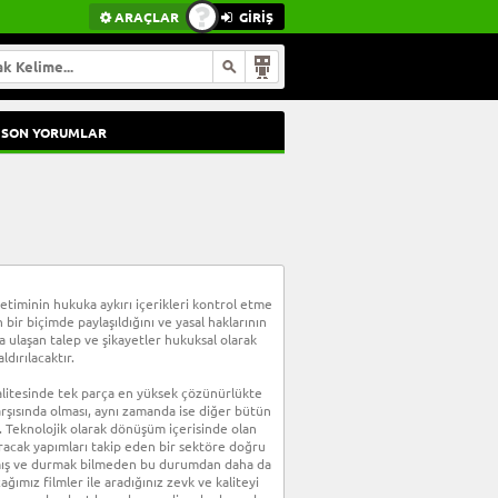
ARAÇLAR
GİRİŞ
SON YORUMLAR
etiminin hukuka aykırı içerikleri kontrol etme
bir biçimde paylaşıldığını ve yasal haklarının
a ulaşan talep ve şikayetler hukuksal olarak
dırılacaktır.
kalitesinde tek parça en yüksek çözünürlükte
karşısında olması, aynı zamanda ise diğer bütün
z. Teknolojik olarak dönüşüm içerisinde olan
kıracak yapımları takip eden bir sektöre doğru
ıkmış ve durmak bilmeden bu durumdan daha da
ağımız filmler ile aradığınız zevk ve kaliteyi