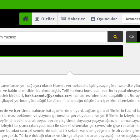
Diziler
Haberler
Oyuncular
tanımlanan yer sağlayıcı olarak hizmet vermektedir. İlgili yasaya göre, web site yön
ve kaldır prensibini benimsemiştir. Telif hakkına konu olan eserlerin yasal olmayan 
lek birlikleri,
hakk.canolu@yandex.com
mail adresinden bize ulaşabilirler. Buray
 şikayet yerinde görüldüğü takdirde, ihlal olduğu düşünülen içerikler sitemizden kal
rde ve içerisinde bulunan katagorilerde en yeni, sağlam güncel filmlerin full hd 
arı kırması beklenen ve vizyona girmesi ile gerek yabancı ve yerli filmlerin izleyici 
 keyfini öncelikli olarak beyaz perde çizgisinde doyasıya yaşayacağınıza inanmaktayı
e izleyici karşısına çıkan yapımları ile sürekli sinemalar çerçevesinde gişe rekorları 
en bundan sonraki senelerde dahi artık sektör var olan gelişmelerin zirvesine ç
 gerçektir. Türkçe dublajlı olarak ve türkçe altyazılı olarak paylaştığımız ve paylaşac